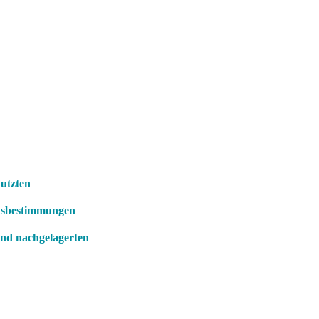
nutzten
itsbestimmungen
und nachgelagerten