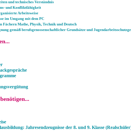
iten und technisches Verständnis
- und Konfliktfähigkeit
rganisierte Arbeitsweise
sse im Umgang mit dem PC
den Fächern Mathe, Physik, Technik und Deutsch
ignung gemäß berufsgenossenschaftlicher Grundsätze und Jugendarbeitsschutzge
n...
er
backgespräche
rogramme
dungsvergütung
benötigen...
ise
lausbildung: Jahresendzeugnisse der 8. und 9. Klasse (Realschüler