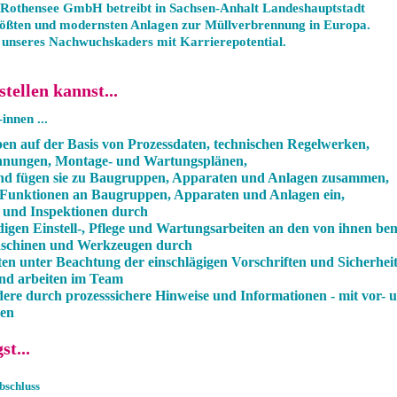
 Rothensee GmbH betreibt in Sachsen-Anhalt Landeshauptstadt
ößten und modernsten Anlagen zur Müllverbrennung in Europa.
nseres Nachwuchskaders mit Karrierepotential.
tellen kannst...
nnen ...
en auf der Basis von Prozessdaten, technischen Regelwerken,
chnungen, Montage- und Wartungsplänen,
 und fügen sie zu Baugruppen, Apparaten und Anlagen zusammen,
n Funktionen an Baugruppen, Apparaten und Anlagen ein,
 und Inspektionen durch
igen Einstell-, Pflege und Wartungsarbeiten an den von ihnen be
aschinen und Werkzeugen durch
ten unter Beachtung der einschlägigen Vorschriften und Sicherhe
und arbeiten im Team
dere durch prozesssichere Hinweise und Informationen - mit vor- 
en
t...
bschluss