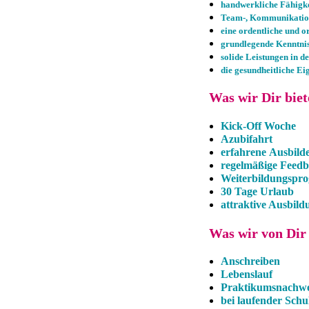
handwerkliche Fähigke
Team-, Kommunikations
eine ordentliche und o
grundlegende Kenntni
solide Leistungen in 
die gesundheitliche E
Was wir Dir biete
Kick-Off Woche
Azubifahrt
erfahrene Ausbild
regelmäßige Feed
Weiterbildungsp
30 Tage Urlaub
attraktive Ausbil
Was wir von Dir 
Anschreiben
Lebenslauf
Praktikumsnachwe
bei laufender Schu