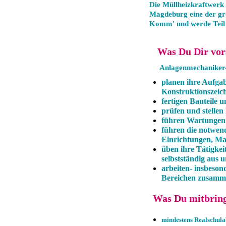
Die Müllheizkraftwerk
Magdeburg eine der gr
Komm' und werde Teil u
Was Du Dir vors
Anlagenmechaniker-i
planen ihre Aufgab
Konstruktionszei
fertigen Bauteile
prüfen und stelle
führen Wartungen
führen die notwend
Einrichtungen, M
üben ihre Tätigkei
selbstständig aus 
arbeiten- insbeson
Bereichen zusamm
Was Du mitbrings
mindestens Realschula