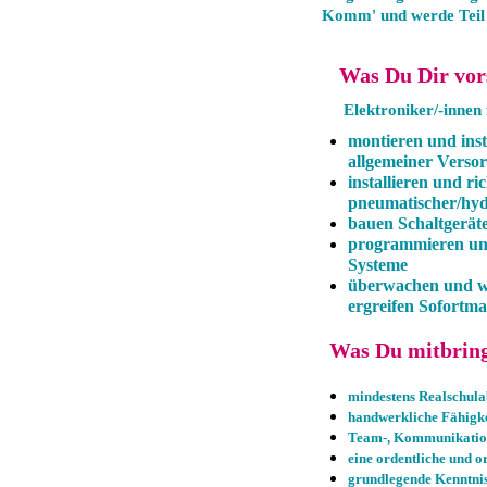
Komm' und werde Teil u
Was Du Dir vors
Elektroniker/-innen 
montieren und inst
allgemeiner Verso
installieren und r
pneumatischer/hyd
bauen Schaltgerät
programmieren und
Systeme
überwachen und wa
ergreifen Sofortm
Was Du mitbrings
mindestens Realschula
handwerkliche Fähigke
Team-, Kommunikations
eine ordentliche und o
grundlegende Kenntni