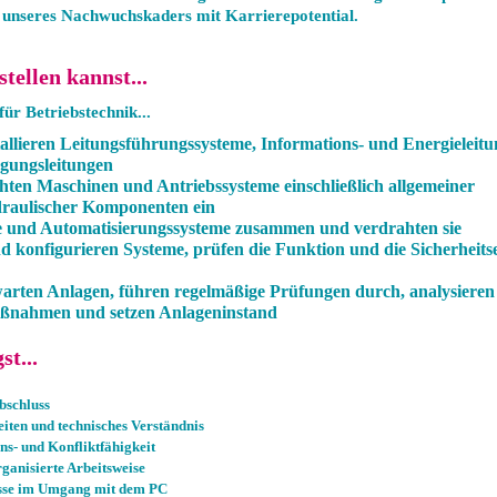
nseres Nachwuchskaders mit Karrierepotential.
tellen kannst...
für Betriebstechnik...
allieren Leitungsführungssysteme, Informations- und Energieleitun
rgungsleitungen
ichten Maschinen und Antriebssysteme einschließlich allgemeiner
raulischer Komponenten ein
e und Automatisierungssysteme zusammen und verdrahten sie
 konfigurieren Systeme, prüfen die Funktion und die Sicherheits
rten Anlagen, führen regelmäßige Prüfungen durch, analysieren
aßnahmen und setzen Anlageninstand
t...
bschluss
iten und technisches Verständnis
- und Konfliktfähigkeit
rganisierte Arbeitsweise
sse im Umgang mit dem PC