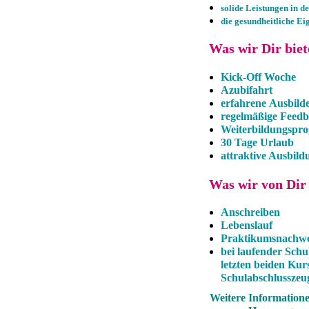
solide Leistungen in 
die gesundheitliche E
Was wir Dir biete
Kick-Off Woche
Azubifahrt
erfahrene Ausbild
regelmäßige Feed
Weiterbildungsp
30 Tage Urlaub
attraktive Ausbil
Was wir von Dir 
Anschreiben
Lebenslauf
Praktikumsnachwe
bei laufender Schu
letzten beiden Kur
Schulabschlusszeug
Weitere Information