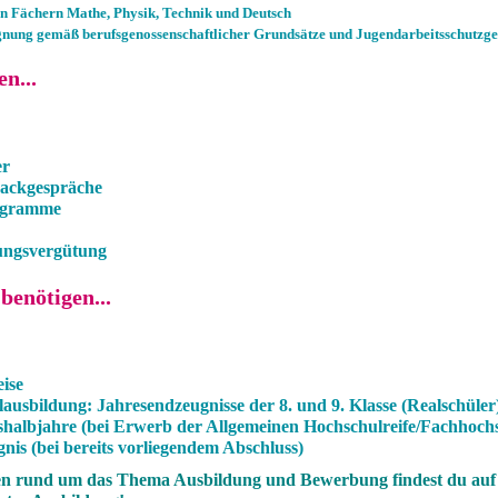
den Fächern Mathe, Physik, Technik und Deutsch
ignung gemäß berufsgenossenschaftlicher Grundsätze und Jugendarbeitsschutzge
n...
er
backgespräche
rogramme
dungsvergütung
benötigen...
ise
lausbildung: Jahresendzeugnisse der 8. und 9. Klasse (Realschüler
shalbjahre (bei Erwerb der Allgemeinen Hochschulreife/Fachhochs
nis (bei bereits vorliegendem Abschluss)
en rund um das Thema Ausbildung und Bewerbung findest du auf