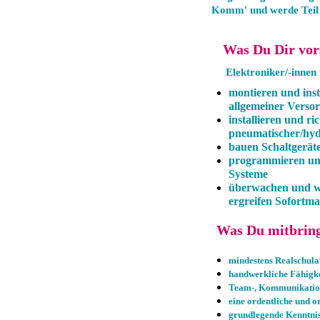
Komm' und werde Teil u
Was Du Dir vors
Elektroniker/-innen 
montieren und inst
allgemeiner Verso
installieren und r
pneumatischer/hyd
bauen Schaltgerät
programmieren und
Systeme
überwachen und wa
ergreifen Sofortm
Was Du mitbrings
mindestens Realschula
handwerkliche Fähigke
Team-, Kommunikations
eine ordentliche und o
grundlegende Kenntni