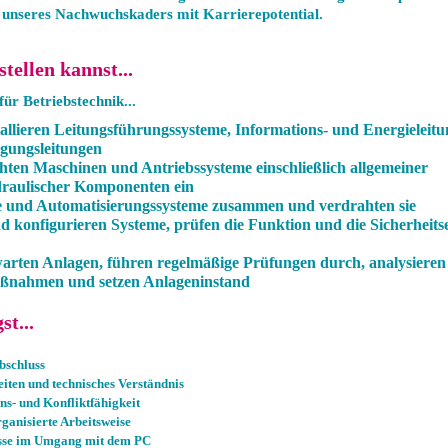
nseres Nachwuchskaders mit Karrierepotential.
tellen kannst...
für Betriebstechnik...
allieren Leitungsführungssysteme, Informations- und Energieleitun
rgungsleitungen
ichten Maschinen und Antriebssysteme einschließlich allgemeiner
raulischer Komponenten ein
e und Automatisierungssysteme zusammen und verdrahten sie
 konfigurieren Systeme, prüfen die Funktion und die Sicherheits
rten Anlagen, führen regelmäßige Prüfungen durch, analysieren
aßnahmen und setzen Anlageninstand
t...
bschluss
iten und technisches Verständnis
- und Konfliktfähigkeit
rganisierte Arbeitsweise
sse im Umgang mit dem PC