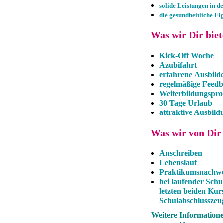
solide Leistungen in 
die gesundheitliche E
Was wir Dir biete
Kick-Off Woche
Azubifahrt
erfahrene Ausbild
regelmäßige Feed
Weiterbildungsp
30 Tage Urlaub
attraktive Ausbil
Was wir von Dir 
Anschreiben
Lebenslauf
Praktikumsnachwe
bei laufender Schu
letzten beiden Kur
Schulabschlusszeug
Weitere Information