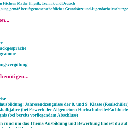
den Fächern Mathe, Physik, Technik und Deutsch
ignung gemäß berufsgenossenschaftlicher Grundsätze und Jugendarbeitsschutzge
n...
er
backgespräche
rogramme
dungsvergütung
benötigen...
ise
lausbildung: Jahresendzeugnisse der 8. und 9. Klasse (Realschüler
shalbjahre (bei Erwerb der Allgemeinen Hochschulreife/Fachhochs
nis (bei bereits vorliegendem Abschluss)
en rund um das Thema Ausbildung und Bewerbung findest du auf