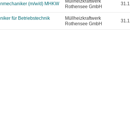
Müllheizkraftwerk
enmechaniker (m/w/d) MHKW
31.1
Rothensee GmbH
iker für Betriebstechnik
Müllheizkraftwerk
31.1
Rothensee GmbH