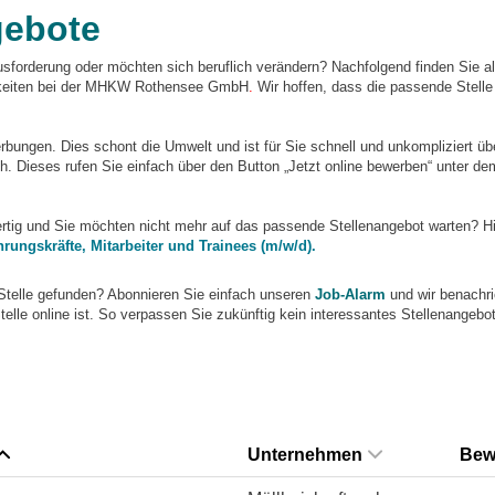
gebote
sforderung oder möchten sich beruflich verändern? Nachfolgend finden Sie al
chkeiten bei der MHKW Rothensee GmbH
.
Wir hoffen, dass die passende Stelle 
ungen. Dies schont die Umwelt und ist für Sie schnell und unkompliziert übe
. Dieses rufen Sie einfach über den Button „Jetzt online bewerben“ unter de
fertig und Sie möchten nicht mehr auf das passende Stellenangebot warten? Hi
hrungskräfte, Mitarbeiter und Trainees (m/w/d).
Stelle gefunden? Abonnieren Sie einfach unseren
Job-Alarm
und wir benachri
telle online ist. So verpassen Sie zukünftig kein interessantes Stellenangebot
Unternehmen
Bew