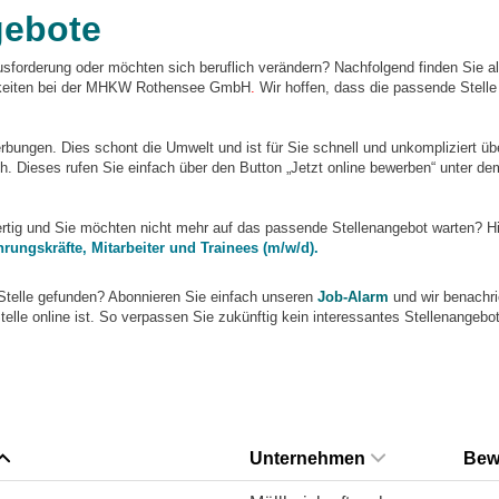
gebote
sforderung oder möchten sich beruflich verändern? Nachfolgend finden Sie al
chkeiten bei der MHKW Rothensee GmbH
.
Wir hoffen, dass die passende Stelle 
ungen. Dies schont die Umwelt und ist für Sie schnell und unkompliziert übe
. Dieses rufen Sie einfach über den Button „Jetzt online bewerben“ unter de
fertig und Sie möchten nicht mehr auf das passende Stellenangebot warten? Hi
hrungskräfte, Mitarbeiter und Trainees (m/w/d).
Stelle gefunden? Abonnieren Sie einfach unseren
Job-Alarm
und wir benachri
telle online ist. So verpassen Sie zukünftig kein interessantes Stellenangebot
Unternehmen
Bew