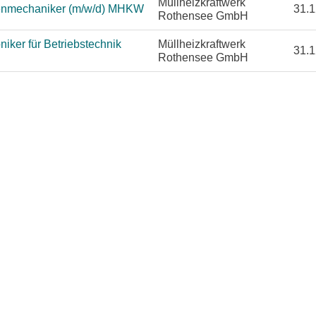
Müllheizkraftwerk
enmechaniker (m/w/d) MHKW
31.1
Rothensee GmbH
iker für Betriebstechnik
Müllheizkraftwerk
31.1
Rothensee GmbH