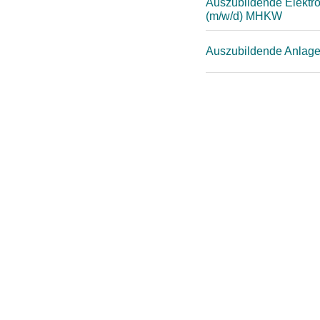
Auszubildende Elektron
(m/w/d) MHKW
Auszubildende Anlag