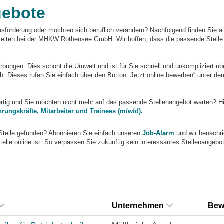
gebote
sforderung oder möchten sich beruflich verändern? Nachfolgend finden Sie al
chkeiten bei der MHKW Rothensee GmbH
.
Wir hoffen, dass die passende Stelle 
ungen. Dies schont die Umwelt und ist für Sie schnell und unkompliziert übe
. Dieses rufen Sie einfach über den Button „Jetzt online bewerben“ unter de
fertig und Sie möchten nicht mehr auf das passende Stellenangebot warten? Hi
hrungskräfte, Mitarbeiter und Trainees (m/w/d).
Stelle gefunden? Abonnieren Sie einfach unseren
Job-Alarm
und wir benachri
telle online ist. So verpassen Sie zukünftig kein interessantes Stellenangebot
Unternehmen
Bew