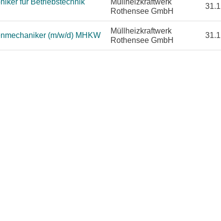
iker für Betriebstechnik
Müllheizkraftwerk
31.1
Rothensee GmbH
Müllheizkraftwerk
enmechaniker (m/w/d) MHKW
31.1
Rothensee GmbH