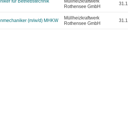
iker für Betriebstechnik
Müllheizkraftwerk
31.1
Rothensee GmbH
Müllheizkraftwerk
enmechaniker (m/w/d) MHKW
31.1
Rothensee GmbH