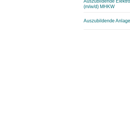
Auszubildende Elektron
(m/w/d) MHKW
Auszubildende Anlag