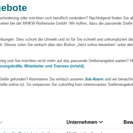
gebote
sforderung oder möchten sich beruflich verändern? Nachfolgend finden Sie al
chkeiten bei der MHKW Rothensee GmbH
.
Wir hoffen, dass die passende Stelle 
ungen. Dies schont die Umwelt und ist für Sie schnell und unkompliziert übe
. Dieses rufen Sie einfach über den Button „Jetzt online bewerben“ unter de
fertig und Sie möchten nicht mehr auf das passende Stellenangebot warten? Hi
hrungskräfte, Mitarbeiter und Trainees (m/w/d).
Stelle gefunden? Abonnieren Sie einfach unseren
Job-Alarm
und wir benachri
telle online ist. So verpassen Sie zukünftig kein interessantes Stellenangebot
Unternehmen
Bew